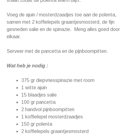
staan zodat de polenta warm blijft.
Voeg de ajuin / mosterdzaadjes toe aan de polenta,
samen met 2 koffielepels graantjesmosterd, de fijn
gesneden salie en de spinazie. Meng alles goed door
elkaar.
Serveer met de pancetta en de pijnboompitten.
Wat heb je nodig :
375 gr diepvriesspinazie met room
1 witte ajuin
15 blaadjes salie
100 gr pancetta
2 handvol pijnboompitten
1 koffielepel mosterdzaadjes
150 gr polenta
2 koffielepels graantjesmosterd