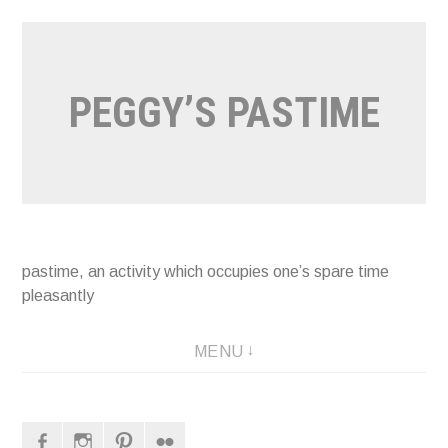
Naar
de
inhoud
PEGGY’S PASTIME
springen
pastime, an activity which occupies one’s spare time
pleasantly
MENU
Facebook
Instagram
Pinterest
Flickr