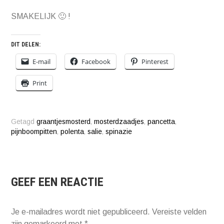
SMAKELIJK 🙂 !
DIT DELEN:
E-mail
Facebook
Pinterest
Print
Getagd
graantjesmosterd
,
mosterdzaadjes
,
pancetta
,
pijnboompitten
,
polenta
,
salie
,
spinazie
GEEF EEN REACTIE
Je e-mailadres wordt niet gepubliceerd.
Vereiste velden
zijn gemarkeerd met
*