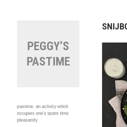
Naar
de
inhoud
springen
SNIJB
PEGGY’S
PASTIME
pastime, an activity which
occupies one’s spare time
pleasantly