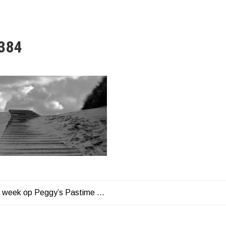
384
n week op Peggy’s Pastime …
HT
ATIE