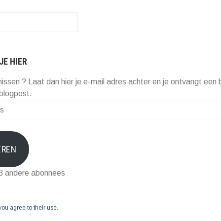
JE HIER
missen ? Laat dan hier je e-mail adres achter en je ontvangt een b
blogpost.
EREN
73 andere abonnees
you agree to their use.
 door WordPress
|
Thema: Blask door
Automattic
.