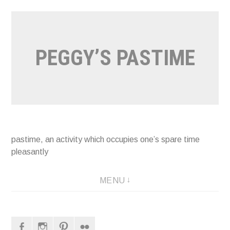
Naar
de
inhoud
PEGGY’S PASTIME
springen
pastime, an activity which occupies one’s spare time
pleasantly
MENU
Facebook
Instagram
Pinterest
Flickr