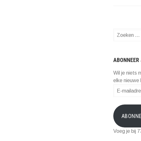
Zoeken
naar:
ABONNEER 
Wil je niets 
elke nieuwe 
E-
mailadres
ABONN
Voeg je bij 