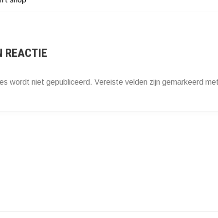
HT
ATIE
N REACTIE
es wordt niet gepubliceerd.
Vereiste velden zijn gemarkeerd me