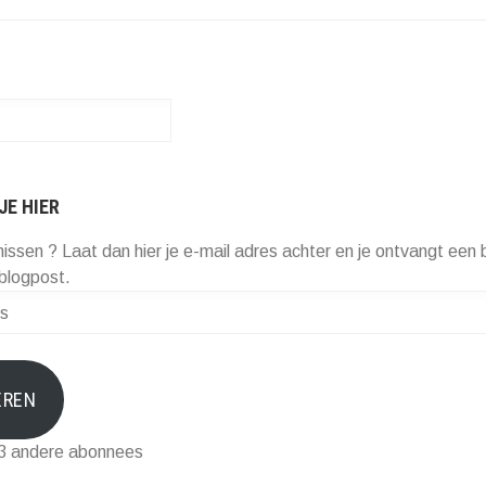
JE HIER
missen ? Laat dan hier je e-mail adres achter en je ontvangt een b
blogpost.
EREN
73 andere abonnees