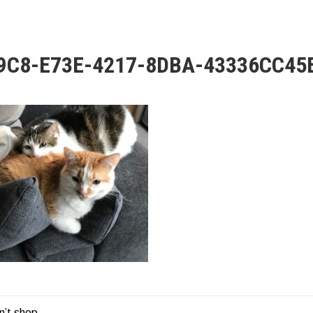
9C8-E73E-4217-8DBA-43336CC45
n’t shop