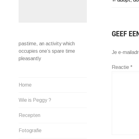
BERIC
NAVIG
GEEF EE
pastime, an activity which
occupies one’s spare time
Je e-mailadr
pleasantly
Reactie
*
Home
Wie is Peggy ?
Recepten
Fotografie