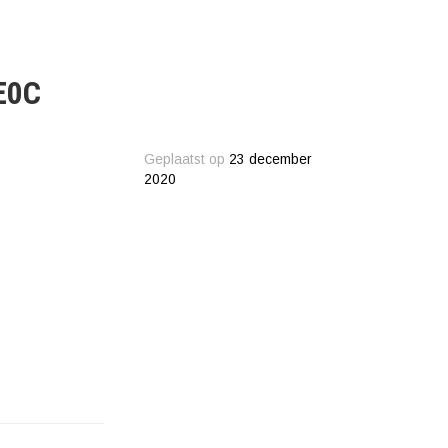
E0C
Geplaatst op
23 december
2020