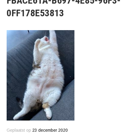
FBACE61A-B697-4E85-96F3-
0FF178E53813
Geplaatst op
23 december 2020