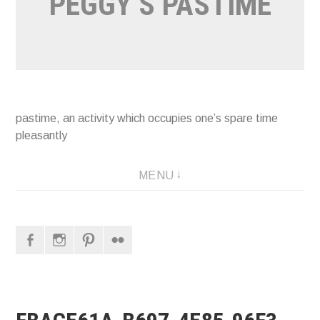
PEGGY’S PASTIME
pastime, an activity which occupies one’s spare time
pleasantly
MENU
Facebook
Instagram
Pinterest
Flickr