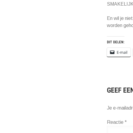
SMAKELIJK
En wil je nie
worden geho
DIT DELEN:
E-mail
GEEF EE
Je e-mailadr
Reactie
*