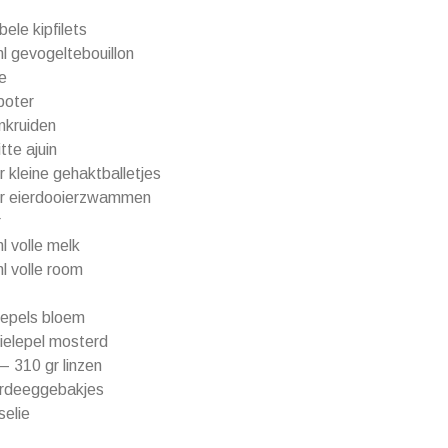
bele kipfilets
l gevogeltebouillon
ie
boter
nkruiden
tte ajuin
r kleine gehaktballetjes
r eierdooierzwammen
r
l volle melk
l volle room
lepels bloem
fielepel mosterd
 – 310 gr linzen
rdeeggebakjes
selie