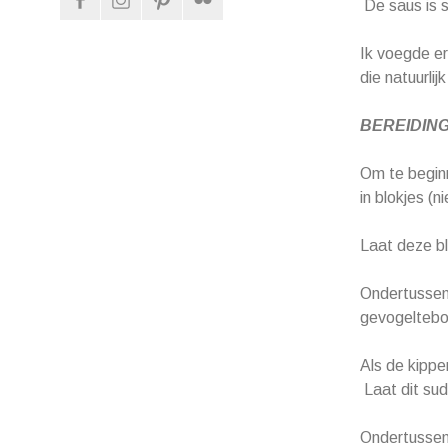
De saus is s
Ik voegde er
die natuurli
BEREIDING 
Om te beginn
in blokjes (n
Laat deze bl
Ondertussen 
gevogeltebou
Als de kippen
Laat dit sud
Ondertussen 