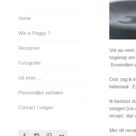
Home
Wie is Peggy ?
Recepten
Vol-au-vent,
tegenop om h
Fotografie
Bovendien vi
Uit eten …
Ooit zag ik 
helemaal. Er
Persoonlijke verhalen
Ik besloot d
Contact / volgen
voegen (oa u
recept, dat v
Met dit recep
Facebook
Instagram
Pinterest
Flickr