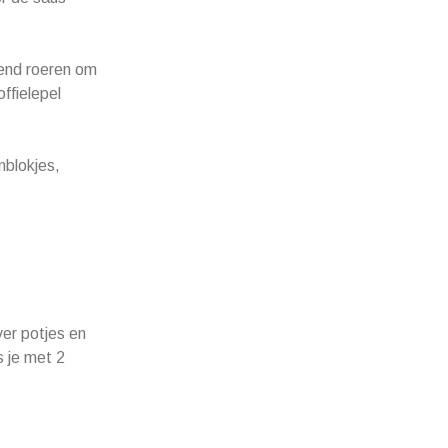
rend roeren om
ffielepel
nblokjes,
ver potjes en
s je met 2