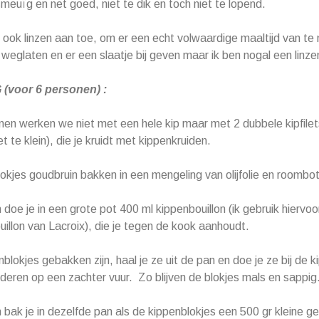
meuïg en net goed, niet te dik en toch niet te lopend.
 ook linzen aan toe, om er een echt volwaardige maaltijd van t
jk weglaten en er een slaatje bij geven maar ik ben nogal een linz
(voor 6 personen) :
en werken we niet met een hele kip maar met 2 dubbele kipfilets
iet te klein), die je kruidt met kippenkruiden.
okjes goudbruin bakken in een mengeling van olijfolie en roombot
doe je in een grote pot 400 ml kippenbouillon (ik gebruik hiervoo
illon van Lacroix), die je tegen de kook aanhoudt.
blokjes gebakken zijn, haal je ze uit de pan en doe je ze bij de k
deren op een zachter vuur. Zo blijven de blokjes mals en sappig
bak je in dezelfde pan als de kippenblokjes een 500 gr kleine ge