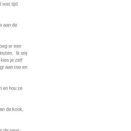
 wat tijd
oe aan de
Voeg er een
uten. Ik snij
kies je zelf
 gr aan toe en
n en hou ze
aan de kook,
or de saus