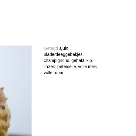
Getagd
ajuin
,
bladerdeeggebakjes
,
champignons
,
gehakt
,
kip
,
linzen
,
peterselie
,
volle melk
,
volle room