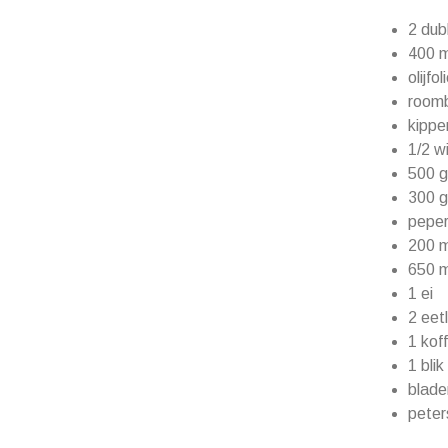
2 dub
400 m
olijfol
room
kippe
1/2 wi
500 g
300 g
pepe
200 m
650 m
1 ei
2 eet
1 kof
1 blik
blade
peter