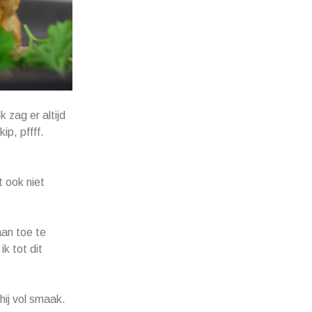
 zag er altijd
p, pffff.
t ook niet
aan toe te
k tot dit
 hij vol smaak.