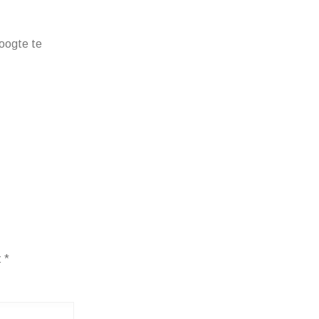
hoogte te
t
*