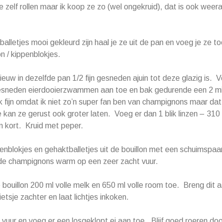
zelf rollen maar ik koop ze zo (wel ongekruid), dat is ook weeral
alletjes mooi gekleurd zijn haal je ze uit de pan en voeg je ze t
on / kippenblokjes.
euw in dezelfde pan 1/2 fijn gesneden ajuin tot deze glazig is. 
gesneden eierdooierzwammen aan toe en bak gedurende een 2 min
k fijn omdat ik niet zo’n super fan ben van champignons maar dat 
Je kan ze gerust ook groter laten. Voeg er dan 1 blik linzen – 310
 kort. Kruid met peper.
enblokjes en gehaktballetjes uit de bouillon met een schuimspaa
e champignons warm op een zeer zacht vuur.
bouillon 200 ml volle melk en 650 ml volle room toe. Breng dit 
ietsje zachter en laat lichtjes inkoken.
 vuur en voeg er een losgeklopt ei aan toe. Blijf goed roeren do