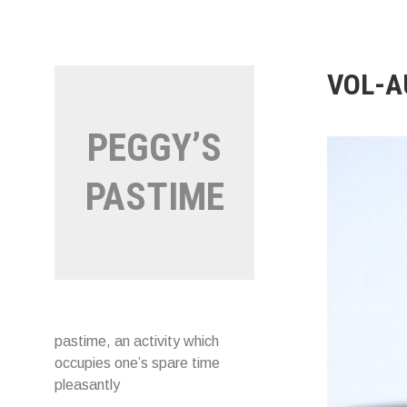
Naar
de
inhoud
springen
VOL-A
PEGGY’S
PASTIME
pastime, an activity which
occupies one’s spare time
pleasantly