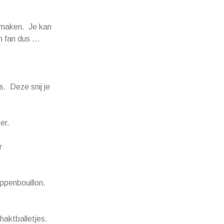
e maken. Je kan
en fan dus …
. Deze snij je
er.
r
ippenbouillon.
.
haktballetjes.