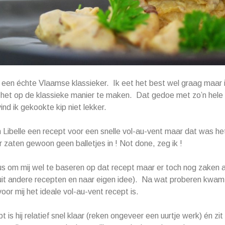
 een échte Vlaamse klassieker. Ik eet het best wel graag maar ik
et op de klassieke manier te maken. Dat gedoe met zo’n hele ki
nd ik gekookte kip niet lekker.
in Libelle een recept voor een snelle vol-au-vent maar dat was he
 zaten gewoon geen balletjes in ! Not done, zeg ik !
us om mij wel te baseren op dat recept maar er toch nog zaken 
it andere recepten en naar eigen idee). Na wat proberen kwam i
oor mij het ideale vol-au-vent recept is.
t is hij relatief snel klaar (reken ongeveer een uurtje werk) én zit