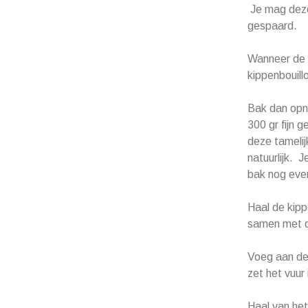
Je mag deze 
gespaard.
Wanneer de b
kippenbouill
Bak dan opni
300 gr fijn 
deze tamelij
natuurlijk. 
bak nog even
Haal de kipp
samen met d
Voeg aan de 
zet het vuur 
Haal van het