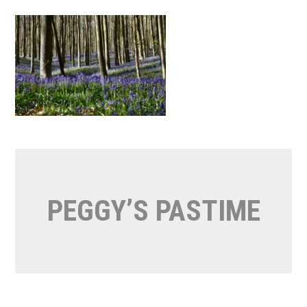
Naar
de
inhoud
springen
PEGGY’S PASTIME