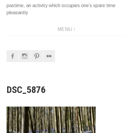
pastime, an activity which occupies one’s spare time
pleasantly
MENU
Facebook
Instagram
Pinterest
Flickr
DSC_5876