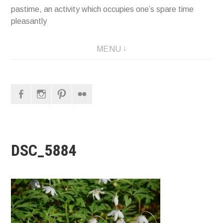
pastime, an activity which occupies one’s spare time
pleasantly
MENU
Facebook
Instagram
Pinterest
Flickr
DSC_5884