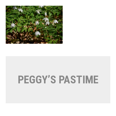
Naar
de
inhoud
springen
PEGGY’S PASTIME