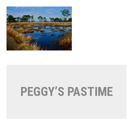
Naar
de
inhoud
springen
PEGGY’S PASTIME