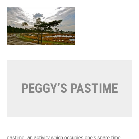
Naar
de
inhoud
springen
PEGGY’S PASTIME
pastime, an activity which occupies one’s spare time