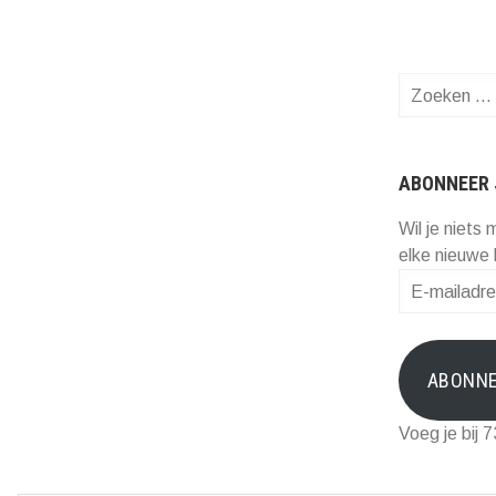
Zoeken
naar:
ABONNEER 
Wil je niets 
elke nieuwe 
E-
mailadres
ABONN
Voeg je bij 