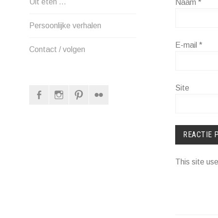
Uit eten …
Naam
*
Persoonlijke verhalen
E-mail
*
Contact / volgen
Site
Facebook
Instagram
Pinterest
Flickr
This site u