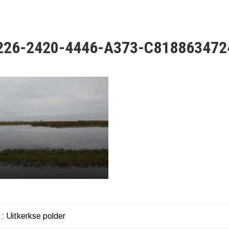
226-2420-4446-A373-C818863472
 : Uitkerkse polder
HT