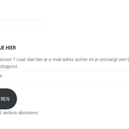
JE HIER
missen ? Laat dan hier je e-mail adres achter en je ontvangt een b
blogpost.
EREN
73 andere abonnees