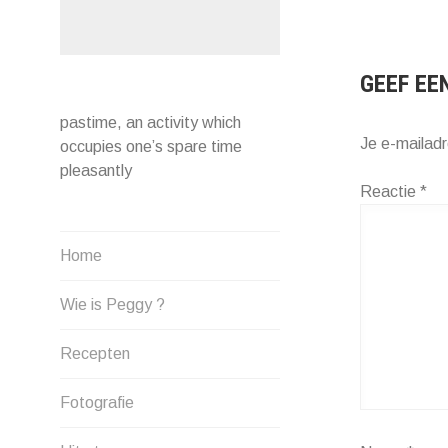
NAVIG
GEEF EE
pastime, an activity which
Je e-mailadr
occupies one’s spare time
pleasantly
Reactie
*
Home
Wie is Peggy ?
Recepten
Fotografie