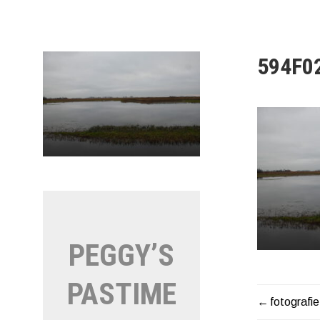
Naar
de
inhoud
springen
594F0
PEGGY’S
PASTIME
fotografie
BERIC