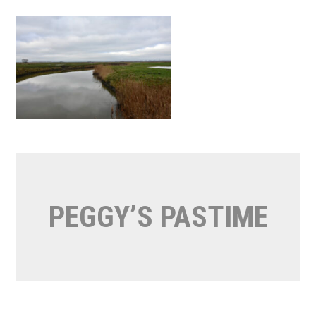
Naar
de
inhoud
springen
PEGGY’S PASTIME