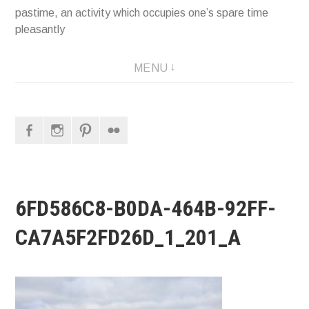
pastime, an activity which occupies one’s spare time
pleasantly
MENU
Facebook
Instagram
Pinterest
Flickr
6FD586C8-B0DA-464B-92FF-
CA7A5F2FD26D_1_201_A