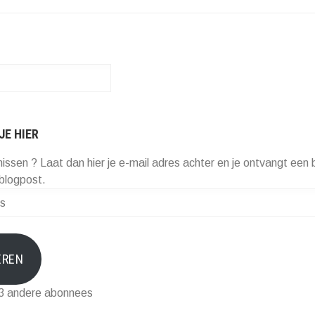
JE HIER
missen ? Laat dan hier je e-mail adres achter en je ontvangt een b
blogpost.
EREN
73 andere abonnees