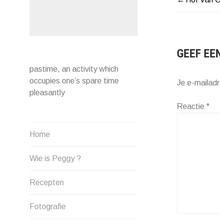
BERIC
NAVIG
GEEF EE
pastime, an activity which
occupies one’s spare time
Je e-mailadr
pleasantly
Reactie
*
Home
Wie is Peggy ?
Recepten
Fotografie