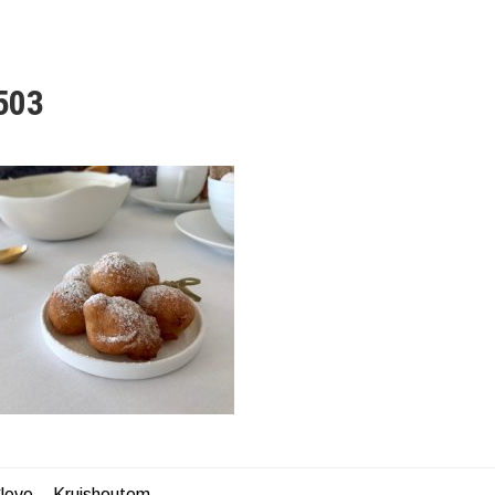
503
leve – Kruishoutem