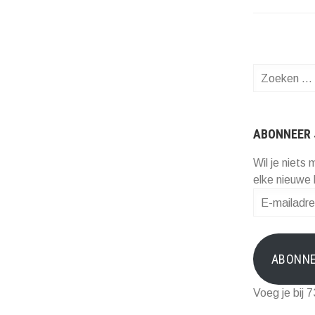
Zoeken
naar:
ABONNEER 
Wil je niets 
elke nieuwe 
E-
mailadres
ABONN
Voeg je bij 