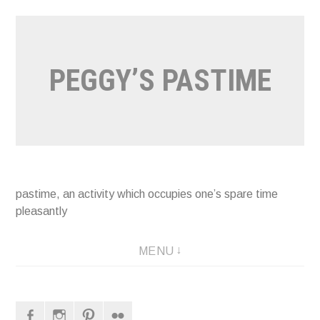
Naar
de
inhoud
PEGGY’S PASTIME
springen
pastime, an activity which occupies one’s spare time
pleasantly
MENU
Facebook
Instagram
Pinterest
Flickr