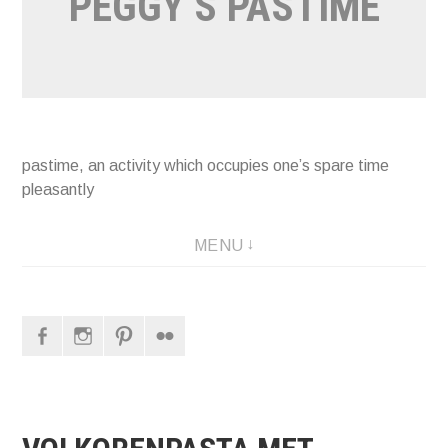
PEGGY’S PASTIME
pastime, an activity which occupies one’s spare time
pleasantly
MENU
Facebook
Instagram
Pinterest
Flickr