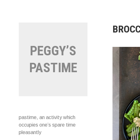
Naar
de
inhoud
springen
BROCC
PEGGY’S
PASTIME
pastime, an activity which
occupies one’s spare time
pleasantly