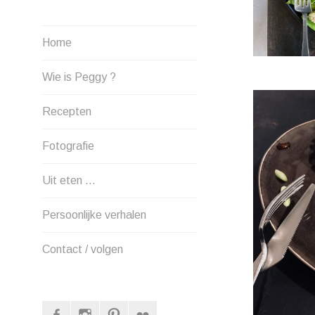
Home
Wie is Peggy ?
Recepten
Fotografie
Uit eten …
Persoonlijke verhalen
Contact / volgen
Facebook
Instagram
Pinterest
Flickr