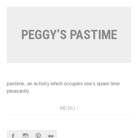
Naar
de
inhoud
PEGGY’S PASTIME
springen
pastime, an activity which occupies one’s spare time
pleasantly
MENU
Facebook
Instagram
Pinterest
Flickr