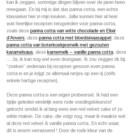
kan ik zeggen, sommige dingen blijven over de jaren heen
meegaan. En bij mij is dat dus panna cotta, een echte
klassieker hier in mijn keuken. Jullie kunnen hier al heel
wat heerlijke recepten terugvinden voor panna cotta,
zoals deze
panna cotta van witte chocolade en Elixir
d’Anvers
, deze
panna cotta met bloedsinaasappel
, deze
panna cotta van boterkoekjesmelk met gezouten
karamelsaus
, deze
karnemelk – vanille panna cotta
, deze
… Ja, ik kan nog wel even doorgaan. Ik zou zeggen tik bij
“zoeken” onderaan bij recepten gewoon even panna
cotta in en je krijgt ze allemaal netjes op een rij (zelfs
enkele hartige recepten).
Deze panna cotta is een eigen probeersel. Ik had een
tijdje geleden eindelijk eens rode voedingskleurstof
gekocht omdat ik al lang eens een red velvet cake of zo
wilde maken. De cake, die volgt nog, maar ik maakte wel
al deze red velvet & vanille panna cotta. En echt waar,
dit is enorm verrassend ! Door de rode kleur van de